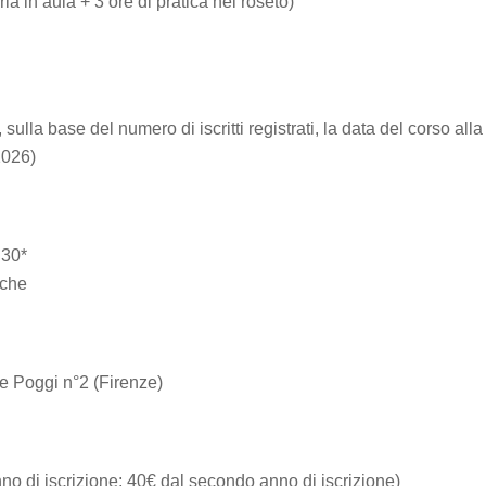
ria in aula + 3 ore di pratica nel roseto)
 sulla base del numero di iscritti registrati, la data del corso alla
2026)
.30*
iche
e Poggi n°2 (Firenze)
o di iscrizione; 40€ dal secondo anno di iscrizione)