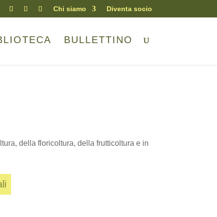
Chi siamo
Diventa socio
BLIOTECA
BULLETTINO
a, della floricoltura, della frutticoltura e in
li