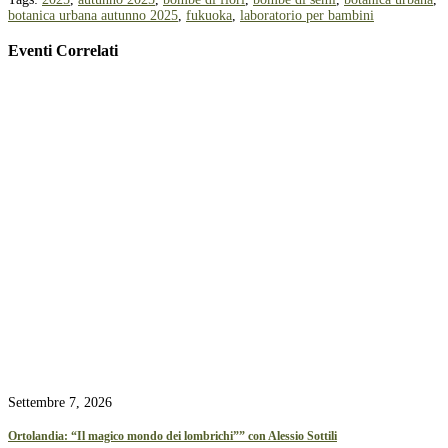
botanica urbana autunno 2025
,
fukuoka
,
laboratorio per bambini
Eventi Correlati
Settembre 7, 2026
Ortolandia: “Il magico mondo dei lombrichi”” con Alessio Sottili