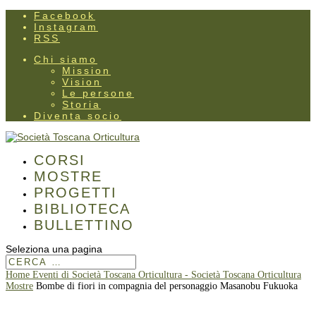
Facebook
Instagram
RSS
Chi siamo
Mission
Vision
Le persone
Storia
Diventa socio
CORSI
MOSTRE
PROGETTI
BIBLIOTECA
BULLETTINO
Seleziona una pagina
Home
Eventi di Società Toscana Orticultura - Società Toscana Orticultura
Mostre
Bombe di fiori in compagnia del personaggio Masanobu Fukuoka