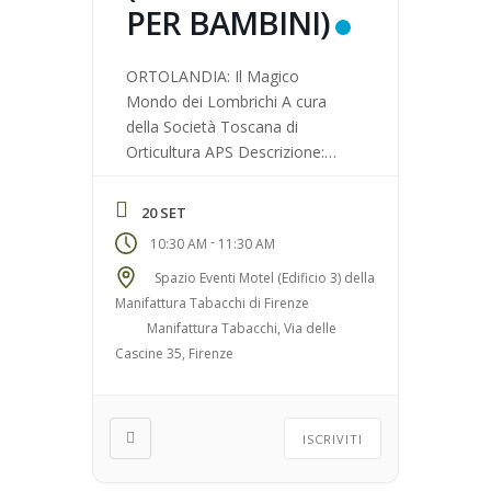
PER BAMBINI)
ORTOLANDIA: Il Magico
Mondo dei Lombrichi A cura
della Società Toscana di
Orticultura APS Descrizione:
Attraverso l’osservazione,
l’interazione e il gioco, andremo
20 SET
alla scoperta del lombrico e
-
10:30 AM
11:30 AM
della sua grande missione.
Costruiremo insieme una
Spazio Eventi Motel (Edificio 3) della
lombricompostiera utilizzando
Manifattura Tabacchi di Firenze
materiali di recupero e ti
Manifattura Tabacchi, Via delle
insegneremo a rifarne una a
Cascine 35, Firenze
casa. Fascia di età: Per bambini
e ragazzi dai […]
ISCRIVITI