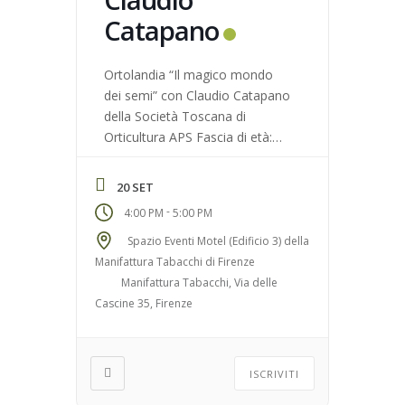
Catapano
Ortolandia “Il magico mondo
dei semi” con Claudio Catapano
della Società Toscana di
Orticultura APS Fascia di età:
Per bambini 5+ e famiglie N°
massimo di partecipanti: 10
20 SET
Luogo di ritrovo: FICO Bistrò
-
4:00 PM
5:00 PM
(Area Pettini Burresi)
Spazio Eventi Motel (Edificio 3) della
Manifattura Tabacchi di Firenze
Manifattura Tabacchi, Via delle
Cascine 35, Firenze
ISCRIVITI