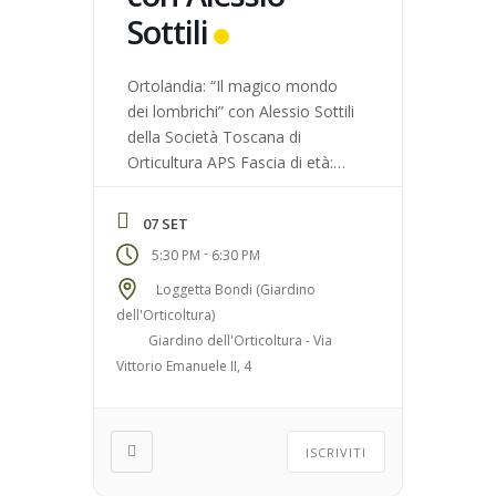
Sottili
Ortolandia: “Il magico mondo
dei lombrichi” con Alessio Sottili
della Società Toscana di
Orticultura APS Fascia di età:
Per bambini 5+ e famiglie N°
massimo di partecipanti: 10
07 SET
Luogo di ritrovo: Loggetta
-
5:30 PM
6:30 PM
Bondi (Giardino dell’Orticoltura)
Loggetta Bondi (Giardino
dell'Orticoltura)
Giardino dell'Orticoltura - Via
Vittorio Emanuele II, 4
ISCRIVITI