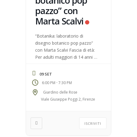
botanico pop
pazzo” con
Marta Scalvi
“Botanika: laboratorio di
disegno botanico pop pazzo”
con Marta Scalvi Fascia di età:
Per adulti maggiori di 14 anni di
età N° massimo di partecipanti:
20 Luogo di ritrovo: Bar del
09 SET
Giardino delle Rose – Viale
-
6:00 PM
7:30 PM
Giuseppe Poggi n°2 (Firenze)
Giardino delle Rose
Viale Giuseppe Poggi 2, Firenze
ISCRIVITI