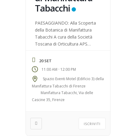
Tabacchi
PAESAGGIANDO: Alla Scoperta
della Botanica di Manifattura
Tabacchi A cura della Società
Toscana di Orticultura APS
Fascia di età: Per adulti e
famiglie N° massimo di
20 SET
partecipanti: 20 Luogo di
-
11:00 AM
12:00 PM
ritrovo: Spazio Eventi Motel
(Edificio 3) della Manifattura
Spazio Eventi Motel (Edificio 3) della
Tabacchi di Firenze
Manifattura Tabacchi di Firenze
Manifattura Tabacchi, Via delle
Cascine 35, Firenze
ISCRIVITI