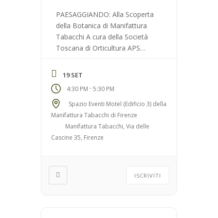
PAESAGGIANDO: Alla Scoperta
della Botanica di Manifattura
Tabacchi A cura della Società
Toscana di Orticultura APS
Fascia di età: Per adulti e
famiglie N° massimo di
19 SET
partecipanti: 20 Luogo di
-
4:30 PM
5:30 PM
ritrovo: Spazio Eventi Motel
(Edificio 3) della Manifattura
Spazio Eventi Motel (Edificio 3) della
Tabacchi di Firenze
Manifattura Tabacchi di Firenze
Manifattura Tabacchi, Via delle
Cascine 35, Firenze
ISCRIVITI