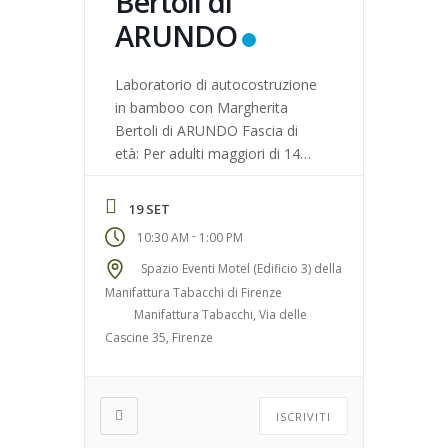
Bertoli di
ARUNDO
Laboratorio di autocostruzione
in bamboo con Margherita
Bertoli di ARUNDO Fascia di
età: Per adulti maggiori di 14
anni N° massimo di
partecipanti: 20 Luogo di
19 SET
ritrovo: Spazio Eventi Motel
-
10:30 AM
1:00 PM
(Edificio 3) della Manifattura
Tabacchi di Firenze
Spazio Eventi Motel (Edificio 3) della
Manifattura Tabacchi di Firenze
Manifattura Tabacchi, Via delle
Cascine 35, Firenze
ISCRIVITI