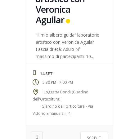
Veronica
Aguilar
“Il mio albero guida” laboratorio
artistico con Veronica Aguilar
Fascia di età: Adulti N°
massimo di partecipanti: 10
Luogo di ritrovo: Loggetta
Bondi (Giardino dell’Orticoltura)
14 SET
-
5:30 PM
7:00 PM
Loggetta Bondi (Giardino
dell'Orticoltura)
Giardino dell'Orticoltura - Via
Vittorio Emanuele II, 4
ISCRIVITI