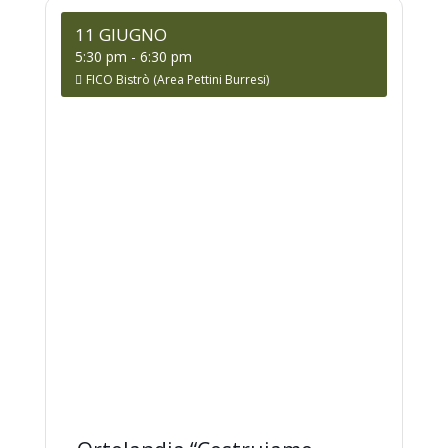
11 GIUGNO
5:30 pm
-
6:30 pm
FICO Bistrò (Area Pettini Burresi)