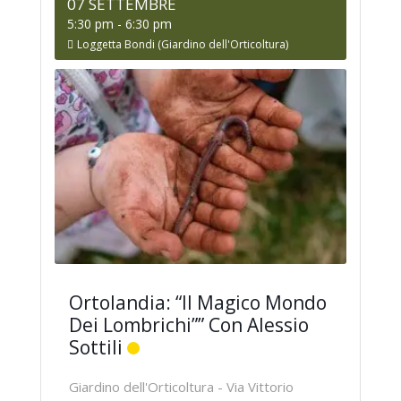
07 SETTEMBRE
5:30 pm
-
6:30 pm
Loggetta Bondi (Giardino dell'Orticoltura)
Ortolandia: “Il Magico Mondo
Dei Lombrichi”” Con Alessio
Sottili
Giardino dell'Orticoltura - Via Vittorio